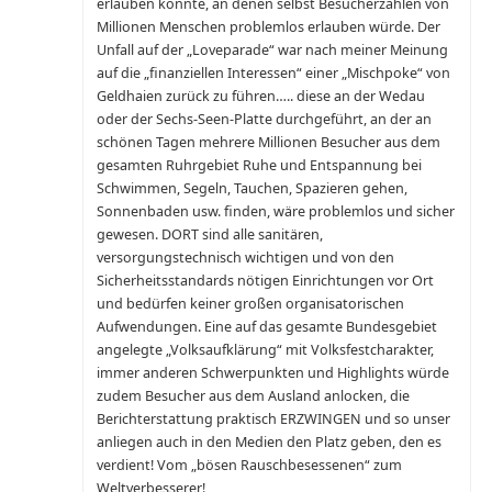
erlauben könnte, an denen selbst Besucherzahlen von
Millionen Menschen problemlos erlauben würde. Der
Unfall auf der „Loveparade“ war nach meiner Meinung
auf die „finanziellen Interessen“ einer „Mischpoke“ von
Geldhaien zurück zu führen….. diese an der Wedau
oder der Sechs-Seen-Platte durchgeführt, an der an
schönen Tagen mehrere Millionen Besucher aus dem
gesamten Ruhrgebiet Ruhe und Entspannung bei
Schwimmen, Segeln, Tauchen, Spazieren gehen,
Sonnenbaden usw. finden, wäre problemlos und sicher
gewesen. DORT sind alle sanitären,
versorgungstechnisch wichtigen und von den
Sicherheitsstandards nötigen Einrichtungen vor Ort
und bedürfen keiner großen organisatorischen
Aufwendungen. Eine auf das gesamte Bundesgebiet
angelegte „Volksaufklärung“ mit Volksfestcharakter,
immer anderen Schwerpunkten und Highlights würde
zudem Besucher aus dem Ausland anlocken, die
Berichterstattung praktisch ERZWINGEN und so unser
anliegen auch in den Medien den Platz geben, den es
verdient! Vom „bösen Rauschbesessenen“ zum
Weltverbesserer!