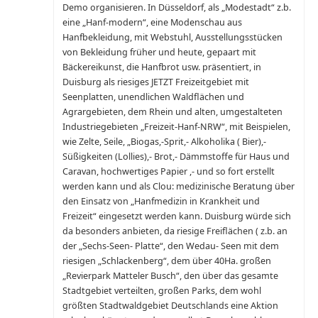
Demo organisieren. In Düsseldorf, als „Modestadt“ z.b.
eine „Hanf-modern“, eine Modenschau aus
Hanfbekleidung, mit Webstuhl, Ausstellungsstücken
von Bekleidung früher und heute, gepaart mit
Bäckereikunst, die Hanfbrot usw. präsentiert, in
Duisburg als riesiges JETZT Freizeitgebiet mit
Seenplatten, unendlichen Waldflächen und
Agrargebieten, dem Rhein und alten, umgestalteten
Industriegebieten „Freizeit-Hanf-NRW“, mit Beispielen,
wie Zelte, Seile, „Biogas,-Sprit,- Alkoholika ( Bier),-
Süßigkeiten (Lollies),- Brot,- Dämmstoffe für Haus und
Caravan, hochwertiges Papier ,- und so fort erstellt
werden kann und als Clou: medizinische Beratung über
den Einsatz von „Hanfmedizin in Krankheit und
Freizeit“ eingesetzt werden kann. Duisburg würde sich
da besonders anbieten, da riesige Freiflächen ( z.b. an
der „Sechs-Seen- Platte“, den Wedau- Seen mit dem
riesigen „Schlackenberg“, dem über 40Ha. großen
„Revierpark Matteler Busch“, den über das gesamte
Stadtgebiet verteilten, großen Parks, dem wohl
größten Stadtwaldgebiet Deutschlands eine Aktion